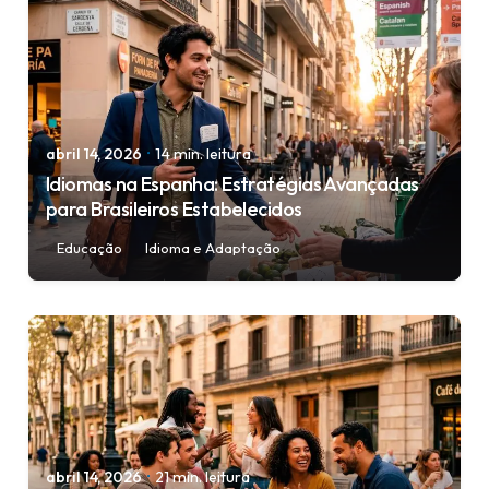
Posted by
igorodrigues.web@gmail.com
abril 14, 2026
14 min. leitura
Idiomas na Espanha: Estratégias Avançadas
para Brasileiros Estabelecidos
Educação
Idioma e Adaptação
Posted by
igorodrigues.web@gmail.com
abril 14, 2026
21 min. leitura