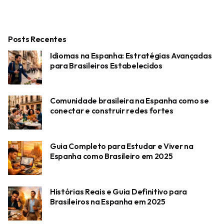
o
r
Posts Recentes
Idiomas na Espanha: Estratégias Avançadas
para Brasileiros Estabelecidos
Comunidade brasileira na Espanha como se
conectar e construir redes fortes
Guia Completo para Estudar e Viver na
Espanha como Brasileiro em 2025
Histórias Reais e Guia Definitivo para
Brasileiros na Espanha em 2025