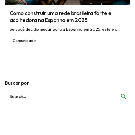
Como construir uma rede brasileira forte e
acolhedora na Espanha em 2025
Se você decidiu mudar para a Espanha em 2025, este é o...
Comunidade
1
Buscar por
S
e
a
r
c
h
f