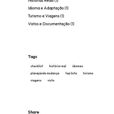
Histórias Reais
(1)
Idioma e Adaptação
(1)
Turismo e Viagens
(1)
Vistos e Documentação
(1)
Tags
checklist
história real
idiomas
planejando mudança
top lista
turismo
viagens
visto
Share