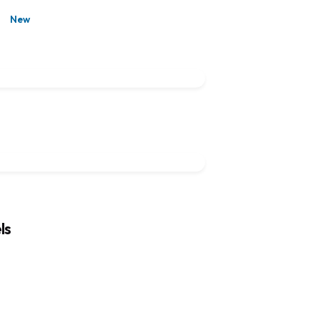
New
ls