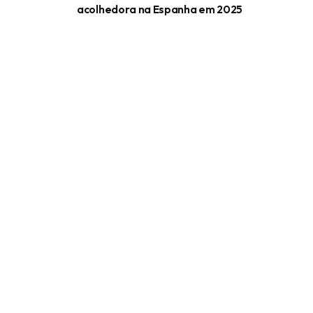
acolhedora na Espanha em 2025
Conte
Blog
Guia po
Compar
Podcas
Ajudando brasileiros a tomar
decisões mais seguras sobre morar
fora do Brasil desde 2020.