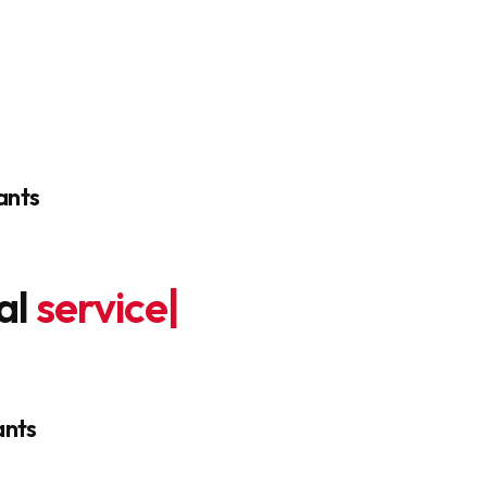
ants
igital
es
|