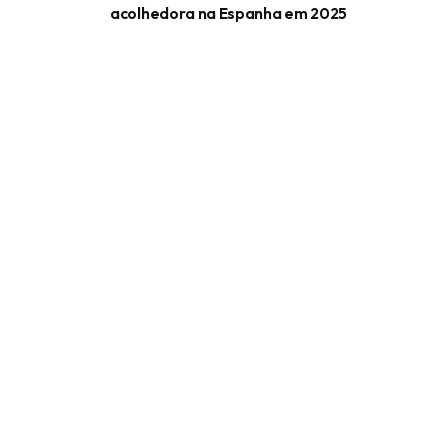
acolhedora na Espanha em 2025
Conte
Blog
Guia po
Compar
Podcas
Ajudando brasileiros a tomar
decisões mais seguras sobre morar
fora do Brasil desde 2020.