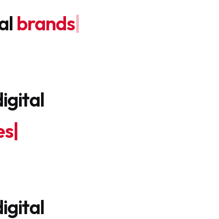
ants
tal
brands
|
igital
es
|