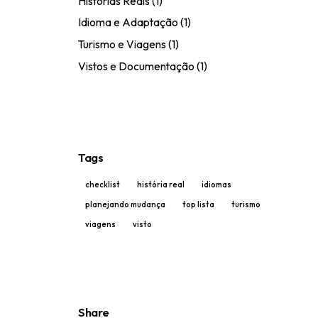
Histórias Reais
(1)
Idioma e Adaptação
(1)
Turismo e Viagens
(1)
Vistos e Documentação
(1)
Tags
checklist
história real
idiomas
planejando mudança
top lista
turismo
viagens
visto
Share